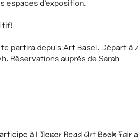
es espaces d’exposition.
itif!
te partira depuis Art Basel. Départ à 
22h. Réservations auprès de Sarah
articipe à
I Never Read Art Book Fair
a