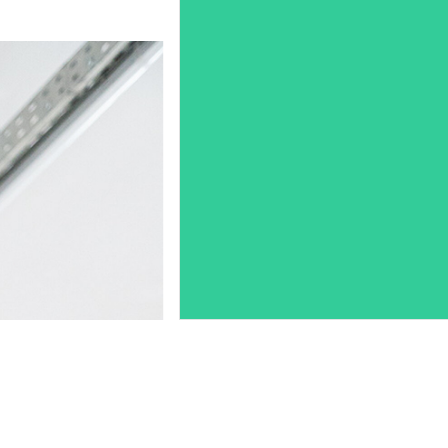
En mars 2026, parution du livret
des expositions personnelles
The
World
de Rafael Moreno
et
Glowing, flaring, lurid, loud
de
Yuayn Wang, conçu par
Coline Sunier & Charles Mazé.