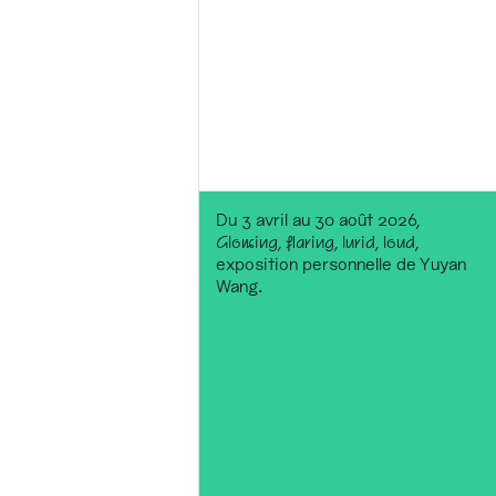
Du 3 avril au 30 août 2026,
Glowing, flaring, lurid, loud
,
exposition personnelle de Yuyan
Wang.