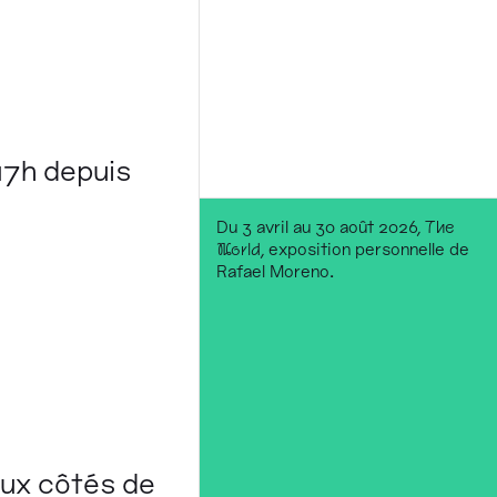
17h depuis
Du 3 avril au 30 août 2026,
The
World
, exposition personnelle de
Rafael Moreno.
ux côtés de