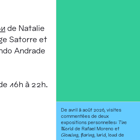
on
de Natalie
ge Satorre et
ndo Andrade
de 16h à 22h.
De avril à août 2026, visites
commentées de deux
expositions personnelles:
The
World
de Rafael Moreno et
Glowing, flaring, lurid, loud
de