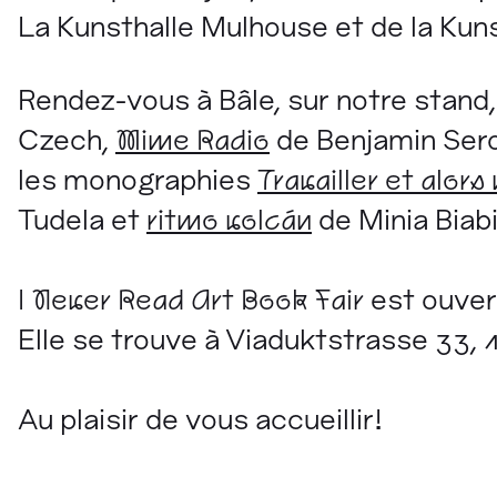
La Kunsthalle Mulhouse et de la Kun
Rendez-vous à Bâle, sur notre stand,
Czech,
Mime Radio
de Benjamin Sero
les monographies
Travailler et alor
Tudela et
ritmo volcán
de Minia Biab
I Never Read Art Book Fair
est ouver
Elle se trouve à Viaduktstrasse 33, 1
Au plaisir de vous accueillir!