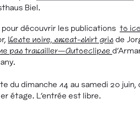
sthaus Biel.
 pour découvrir les publications
to ic
r,
Veste noire, sweat-shirt gris
de Jor
s ne pas travailler—Autoeclipse
d'Arma
iany.
te du dimanche 14 au samedi 20 juin, 
er étage. L'entrée est libre.