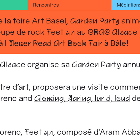
Rencontres
Médiation
 la foire Art Basel,
Garden Party
anim
oupe de rock
Feet 41
au
CRAC Alsace
 à
I Never Read Art Book Fair
à Bâle!
Alsace
organise sa
Garden Party
annu
entre d'art, proposera une visite comm
oreno and
Glowing, flaring, lurid, loud
de
Moreno,
Feet 41
, composé d’Aram Abba