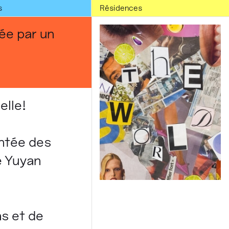
s
Résidences
ée par un
elle!
entée des
 Yuyan
s et de