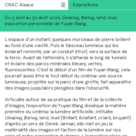
CRAC Alsace
Expositions
Rencontres
Du 3 avril au 30 août 2026,
Glowing, flaring, lurid, loud
,
exposition personnelle de Yuyan Wang.
Médiations
Résidences
L’espace d’un instant, quelques morceaux de pierre brillent
Publications
au fond d’une cavité. Puis le faisceau lumineux qui les
éclairait remonte, par un conduit étroit, vers la surface de
Informations
la terre. Avant de l’atteindre, il s’attarde le long de tunnels
English version
et éclaire des parois minérales bleues, vertes,
fluorescentes. C’est le début d’un film de Yuyan Wang; cela
pourrait aussi être le tout début du cinéma: une source
lumineuse, projetée sur la paroi d’une grotte, fait apparaître
des images jusqu’alors plongées dans l’obscurité.
Articulée autour de sa pratique du film et de la collecte
d’images, l’exposition de Yuyan Wang dissèque la matière
première du cinéma: la lumière artificielle. Intitulée
Glowing, flaring, lurid, loud
[Brillant, éclatant, criard, bruyant]
d’après un vers de Derek Jarman, elle met en jeu la
matérialité des images et l’action de la lumière sur nos
sens et notre perception du temps. L’exposition place en