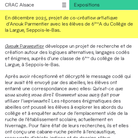
CRAC Alsace
Expositions
Rencontres
En décembre 2025,
projet de co-création artistique
d’Anouk Parmentier avec les élèves de 6
A du Collège de
ème
Médiations
la Largue, Seppois-le-Bas.
Résidences
Publications
Anouk Parmentier
développe un projet de recherche et de
création
autour des logiques alternatives, langages codés
Informations
et énigmes, auprès d'une classe de 6
du collège de la
ème
English version
Largue, à Seppois-le-Bas.
Après avoir réceptionné et décrypté le message codé qui
leur avait été envoyé par des abeilles, les élèves ont
entamé une correspondance avec elles:
Qu’est-ce que
vous voulez nous dire?
Comment vous avez-fait pour
utiliser l’imprimante
?
Les réponses énigmatiques des
abeilles ont poussé les élèves à explorer les abords du
collège et à enquêter autour de l’emplacement vide de la
ruche de l’établissement scolaire, actuellement en
hivernage. Pour faire état de leurs recherches, ils et elles
ont conçu une cabane-ruche peinte à l’encaustique,
recouverte d’objets-indices et de dessins-rébus,