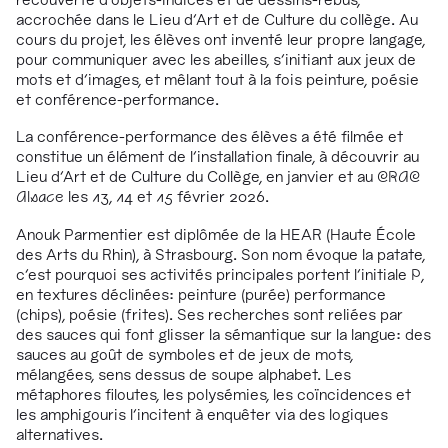
accrochée dans le Lieu d’Art et de Culture du collège. Au
cours du projet, les élèves ont inventé leur propre langage,
pour communiquer avec les abeilles, s’initiant aux jeux de
mots et d’images, et mêlant tout à la fois peinture, poésie
et conférence-performance.
La conférence-performance des élèves a été filmée et
constitue un élément de l’installation finale, à découvrir au
Lieu d’Art et de Culture du Collège, en janvier et au
CRAC
Alsace
les 13, 14 et 15 février 2026.
Anouk Parmentier est diplômée de la HEAR (Haute École
des Arts du Rhin), à Strasbourg. Son nom
évoque la patate,
c’est pourquoi ses activités principales portent l’initiale
P
,
en textures déclinées
: peinture (purée) performance
(chips), poésie (frites). Ses recherches sont reliées par
des sauces qui font glisser la sémantique sur la langue
: des
sauces au goût de symboles et de jeux de mots,
mélangées, sens dessus de soupe alphabet. Les
métaphores filoutes, les polysémies, les co
ïncidences et
les amphigouris l’incitent à enquêter via des logiques
alternatives.