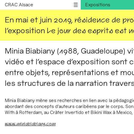
CRAC Alsace
Expositions
Publications
En mai et juin 2019,
résidence de pr
Informations
l'exposition
Le jour des esprits est n
English version
Minia Biabiany (1988, Guadeloupe) vi
vidéo et l'espace d'exposition sont 
entre objets, représentations et m
les structures de la narration travers
Minia Biabiany
mène ses recherches en lien avec la pédagogie
abordant des concepts d'auteurs caribéens par le corps. Son t
With à Rotterdam, au Cràter Invertido et Bikini Wax à Mexico
www.miniabiabiany.com