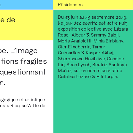
s
Résidences
Du 13 juin au 15 septembre 2019,
re de
Le jour des esprits est notre nuit,
exposition collective avec Lázara
Rosell Albear & Sammy Baloji,
Meris Angioletti, Minia Biabiany,
Oier Etxeberria, Tamar
pe. L'image
Guimarães & Kasper Akhøj,
Sheroanawe Hakihiiwe, Candice
tions fragiles
Lin, Sean Lynch, Beatriz Santiago
 questionnant
Muñoz, sur un commissariat de
Catalina Lozano & Elfi Turpin.
n.
gogique et artistique
osta Rica, au Witte de