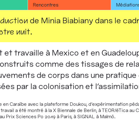
Rencontres
Médiation
oduction
de Minia Biabiany dans le cad
otre nuit
.
t et travaille à Mexico et en Guadelou
construits comme des tissages de rela
ouvements de corps dans une pratique
ées par la colonisation et l'assimilatio
 en Caraïbe avec la plateforme Doukou, d'expérimentation péda
ravail a été montré à la X Biennale de Berlin, à TEOR/éTica au C
, au Prix Sciences Po 2019 à Paris, à SIGNAL à Malmö.