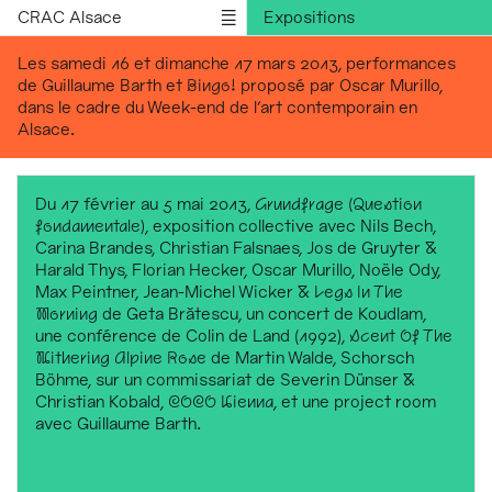
CRAC Alsace
Expositions
Rencontres
Les samedi 16 et dimanche 17 mars 2013, performances
de Guillaume Barth et
Bingo!
proposé par Oscar Murillo,
Médiations
dans le cadre du Week-end de l'art contemporain en
Résidences
Alsace.
Publications
Informations
Du 17 février au 5 mai 2013,
Grundfrage (Question
fondamentale)
, exposition collective avec Nils Bech,
English version
Carina Brandes, Christian Falsnaes, Jos de Gruyter &
Harald Thys, Florian Hecker, Oscar Murillo, Noële Ody,
Max Peintner, Jean-Michel Wicker &
Legs In The
Morning
de Geta Brătescu, un concert de Koudlam,
une conférence de Colin de Land (1992),
Scent Of The
Withering Alpine Rose
de Martin Walde, Schorsch
Böhme, sur un commissariat de Severin Dünser &
Christian Kobald,
COCO Vienna
, et une project room
avec Guillaume Barth.