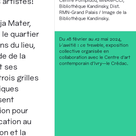
 artistes!
Centre Pompidou, MNAM-CCI,
Bibliothèque Kandinsky, Dist.
RMN-Grand Palais / Image de la
Bibliothèque Kandinsky.
ja Mater,
le quartier
Du 18 février au 12 mai 2024,
ns du lieu,
L’amitié : ce tremble
, exposition
collective organisée en
de de la
collaboration avec le Centre d’art
contemporain d’Ivry—le Crédac.
t ses
rois grilles
tiques
sent
sion pour
cation au
on et la