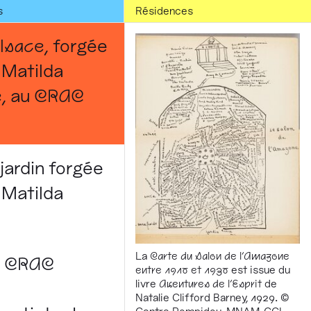
s
Résidences
lsace
, forgée
 Matilda
e
, au
CRAC
 jardin forgée
 Matilda
La
Carte du Salon de l’Amazone
u
CRAC
entre 1910 et 1930
est issue du
livre
Aventures de l’Esprit
de
Natalie Clifford Barney, 1929. ©