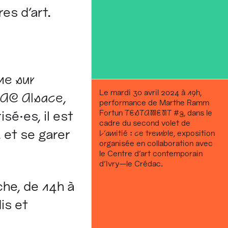
es d’art.
me sur
Le mardi 30 avril 2024 à 19h,
AC Alsace
,
performance de Marthe Ramm
Fortun
TESTAMENT #3
, dans le
sé·es, il est
cadre du second volet de
 et se garer
L’amitié : ce tremble
, exposition
organisée en collaboration avec
le Centre d’art contemporain
d’Ivry—le Crédac.
he, de 14h à
is et