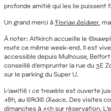
profonde amitié qui les lie puissent 
Un grand merci à
Florian Soldner
, ma
À noter: Altkirch accueille le
Champio
route
ce même week-end. Il est vive
accessible depuis Mulhouse, Belfort e
conseillé d'emprunter la rue du 3E Z
sur le parking du Super U.
L'amitié : ce tremble
est ouverte jus
18h, au
CRAC Alsace.
Des visites c
dimanches à 15h sur réservation. L'en