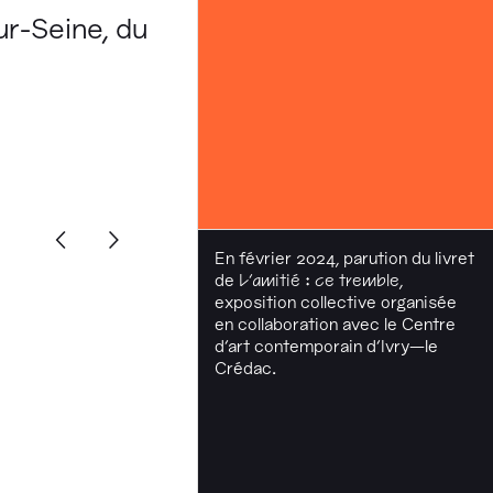
ur-Seine, du
En février 2024, parution du livret
de
L'amitié : ce tremble
,
exposition collective organisée
en collaboration avec le Centre
d'art contemporain d’Ivry—le
Crédac.