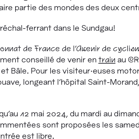
faire partie des mondes des deux centr
réchal-ferrant dans le Sundgau!
nnat de France de l'Avenir de cyclis
ment conseillé de venir en
train
au
CR
t Bâle. Pour les visiteur·euses motori
ouave, longeant l'hôpital Saint-Morand,
qu’au 12 mai 2024, du mardi au dimanc
ommentées sont proposées les samed
trée est libre.