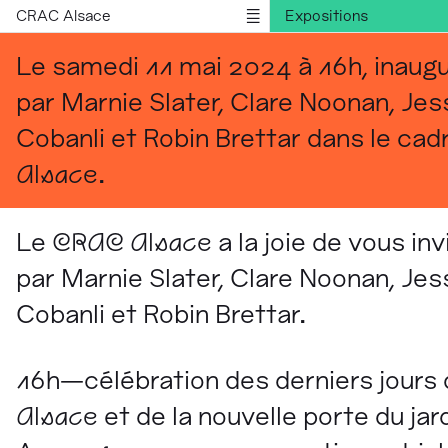
CRAC Alsace
Expositions
Publications
Le samedi 11 mai 2024 à 16h, inaugur
Informations
par Marnie Slater, Clare Noonan, Jes
English version
Cobanli et Robin Brettar dans le cad
Alsace
.
Le
CRAC Alsace
a la joie de vous inv
par Marnie Slater, Clare Noonan, Jes
Cobanli et Robin Brettar.
16h—célébration des derniers jours 
Alsace
et de la nouvelle porte du jard