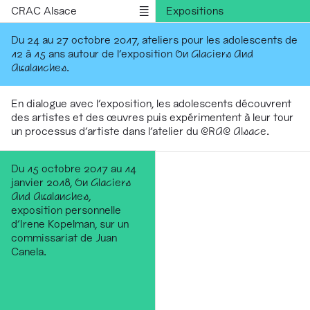
CRAC Alsace
Expositions
Rencontres
Du 24 au 27 octobre 2017, ateliers pour les adolescents de
12 à 15 ans autour de l'exposition
On Glaciers And
Médiations
Avalanches
.
Résidences
Publications
En dialogue avec l'exposition, les adolescents découvrent
des artistes et des œuvres puis expérimentent à leur tour
Informations
un processus d'artiste dans l'atelier du
CRAC Alsace
.
English version
Du 15 octobre 2017 au 14
janvier 2018,
On Glaciers
And Avalanches
,
exposition personnelle
d'Irene Kopelman, sur un
commissariat de Juan
Canela.