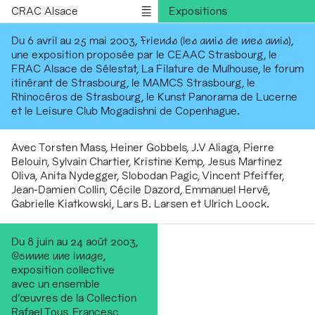
CRAC Alsace
Expositions
Rencontres
Du 6 avril au 25 mai 2003,
Friends (les amis de mes amis)
,
une exposition proposée par le CEAAC Strasbourg, le
Médiations
FRAC Alsace de Sélestat, La Filature de Mulhouse, le forum
Résidences
itinérant de Strasbourg, le MAMCS Strasbourg, le
Rhinocéros de Strasbourg, le Kunst Panorama de Lucerne
Publications
et le Leisure Club Mogadishni de Copenhague.
Informations
English version
Avec Torsten Mass, Heiner Gobbels, J.V Aliaga, Pierre
Belouin, Sylvain Chartier, Kristine Kemp, Jesus Martinez
Oliva, Anita Nydegger, Slobodan Pagic, Vincent Pfeiffer,
Jean-Damien Collin, Cécile Dazord, Emmanuel Hervé,
Gabrielle Kiatkowski, Lars B. Larsen et Ulrich Loock.
Du 8 juin au 24 août 2003,
Comme une image
,
exposition collective
avec un ensemble
d'œuvres de la Collection
Rafael Tous, Francesc