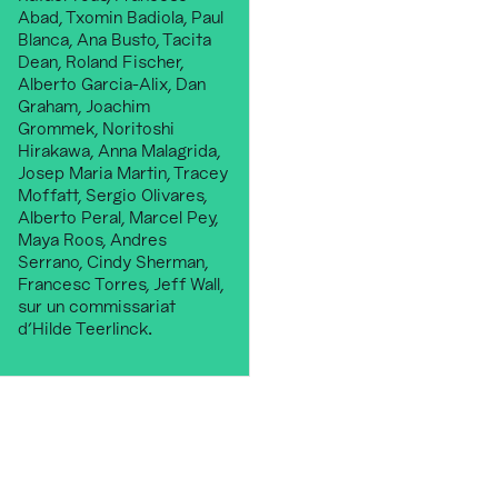
Abad, Txomin Badiola, Paul
Blanca, Ana Busto, Tacita
Dean, Roland Fischer,
Alberto Garcia-Alix, Dan
Graham, Joachim
Grommek, Noritoshi
Hirakawa, Anna Malagrida,
Josep Maria Martin, Tracey
Moffatt, Sergio Olivares,
Alberto Peral, Marcel Pey,
Maya Roos, Andres
Serrano, Cindy Sherman,
Francesc Torres, Jeff Wall,
sur un commissariat
d'Hilde Teerlinck.