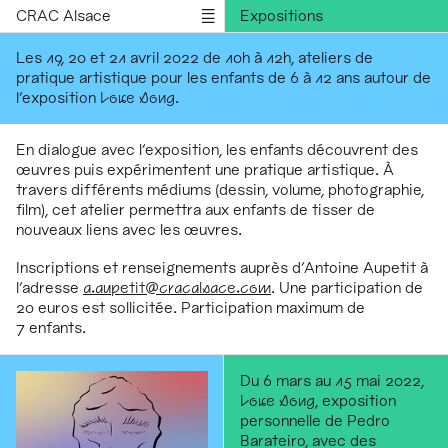
CRAC Alsace
Expositions
Rencontres
Les 19, 20 et 21 avril 2022 de 10h à 12h, ateliers de
pratique artistique pour les enfants de 6 à 12 ans autour de
Médiations
l’exposition
Love Song
.
Résidences
Publications
En dialogue avec l’exposition, les enfants découvrent des
œuvres puis expérimentent une pratique artistique. À
Informations
travers différents médiums (dessin, volume, photographie,
English version
film), cet atelier permettra aux enfants de tisser de
nouveaux liens avec les œuvres.
Inscriptions et renseignements auprès d'Antoine Aupetit à
l’adresse
a.aupetit@cracalsace.com
. Une participation de
20 euros est sollicitée. Participation maximum de
7 enfants.
Du 6 mars au 15 mai 2022,
Love Song
, exposition
personnelle de Pedro
Barateiro, avec des