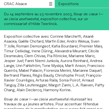
CRAC Alsace
Expositions
Rencontres
Du 14 septembre au 23 novembre 2003,
Coup de cœur I—
un choix sentimental
, exposition collective, sur un
Médiations
commissariat d'Hilde Teerlinck.
Résidences
Publications
Exposition collective avec Corinne Marchetti, Akané
Asaoka, Gaëlle Chotard, Martin Eder, Andro Wekua, Sven
Informations
T'Jolle, Romain Demongeot, Katia Bourdarel, Premier Mais,
English version
Timur Celikdag, Irene Düring, Alexandra Meurant, Cécile
Desmeules, Clem Chivas, Pia Rönicke, Marianne Maric,
Jesper Just, Fanni Niemi-Junkola, Aurora Reinhard, Andrea
Lange, Unn Fahlström, Tone Myskja, Marti Anson, Francisco
Queirós, Mabel Palacin, Fiorenza Menini, Marianne Daquet,
Bertrand Planes, Régis Baudy, Christophe Prost, François-
Xavier Courrèges, Arturas Raila, Sonia Poirot, Arnaud
Tanguy, Zilla Leutenegger, Margot Zanni, L.A. Raeven, Patty
Chang, Alain Declercq, Harmony Korine.
Coup de cœur I—un choix sentimental
réunissait les
travaux de 41 jeunes artistes. Pour accentuer l'étendue
européenne de la manifestation, nous avons fait appel aux