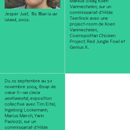
Markus Sixay, Koen
Vanmechelen, sur un
commissariat d'Hilde
Jesper Just,
No Man Is an
Teerlinck avec une
Island,
2002.
project-room de Koen
Vanmechelen,
Cosmopolitan Chicken
Project, Red Jungle Fowl et
Genius X.
Du 12 septembre au 21
novembre 2004,
Coup de
cœur II—un choix
sentimental
, exposition
collective avec Tim Eitel,
Ingeborg Lockemann,
Marius Mørch, Yann
Paolozzi, sur un
commissariat d'Hilde