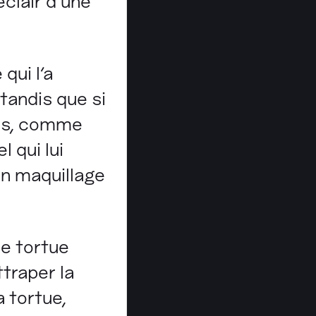
clair d'une
qui l'a
tandis que si
tés, comme
 qui lui
un maquillage
ne tortue
ttraper la
a tortue,