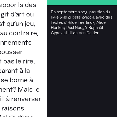
rapports des
En septembre 2005, parution du
git d'art ou
livre
Une si belle saison
, avec des
st qu'un jeu,
textes d'Hilde Teerlinck, Alice
Henkes, Paul Nougé, Raphaël
au contraire,
Gygax et Hilde Van Gelder.
isonnements
pousser
pas le rire.
arant à la
l se borne à
ment? Mais le
aît à renverser
 raisons