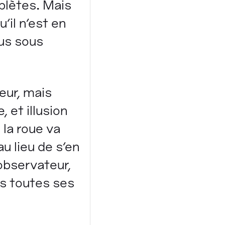
plètes. Mais
'il n'est en
ous sous
eur, mais
 et illusion
 la roue va
u lieu de s'en
'observateur,
ns toutes ses