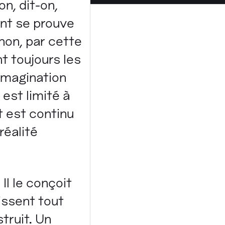
n, dit-on,
ent se prouve
énon, par cette
t toujours les
'imagination
 est limité à
t est continu
réalité
l le conçoit
nissent tout
truit. Un