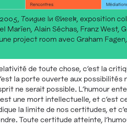
Rencontres
Médiation
 2005,
Tongue In Cheek
, exposition co
 Marïen, Alain Séchas, Franz West, Gui
 une project room avec Graham Fagen,
relativité de toute chose, c'est la crit
 c'est la porte ouverte aux possibilités
sprit ne serait possible. L'humour ent
est une mort intellectuelle, et c'est c
dique la limite de nos certitudes, et c'e
ndre. Toute certitude atteinte, l'humo