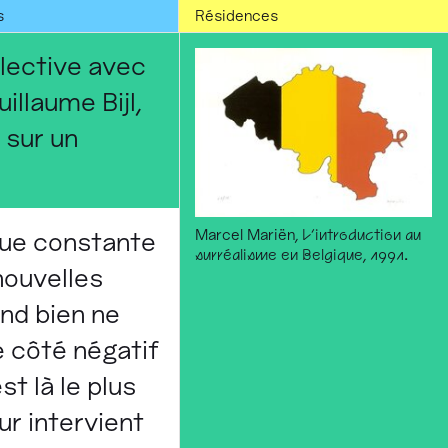
s
Résidences
llective avec
llaume Bijl,
 sur un
Marcel Mariën,
L'introduction au
ique constante
surréalisme en Belgique
, 1991.
 nouvelles
end bien ne
e côté négatif
st là le plus
ur intervient