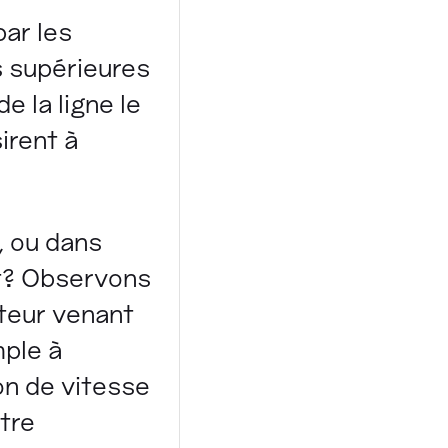
ar les
s supérieures
e la ligne le
irent à
, ou dans
ait? Observons
teur venant
mple à
on de vitesse
tre