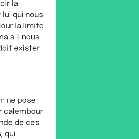
oir la
 lui qui nous
ur la limite
ais il nous
doit exister
On ne pose
er calembour
onde de ces
, qui