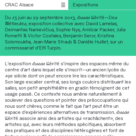
CRAC Alsace
Expositions
Rencontres
Du 13 juin au 29 septembre 2013
, Susan Vérité
—
Des
Méthodes
, exposition collective avec David Lamelas,
Médiations
Deimantas Narkevičius, Sophie Nys, Amilcar Packer, Julia
Résidences
Rometti & Victor Costales, Benjamin Seror, Kristina
Solomoukha, Jean-Marie Straub & Danièle Huillet, sur un
Publications
commissariat d'Elfi Turpin.
Informations
English version
L’exposition
Susan Vérité
s’inspire des espaces même du
centre d’art dans lequel elle s’inscrit—un ancien lycée du
19e siècle dont on peut encore lire les caractéristiques.
Son large escalier central, ses longs couloirs distribuant les
salles, son petit amphithéâtre en gradin témoignent de cet
usage passé. Ce contexte nous amène naturellement à
soulever des questions et pointer des préoccupations qui
nous sont chères, comme le fait que l’art peut être un
espace d’expériences alternatives de transmission.
Susan
Vérité
associe ainsi des artistes qui «rachâchent», des
artistes qui, avec leurs méthodes spécifiques, absorbent
des pratiques et des disciplines hétérogènes et font de