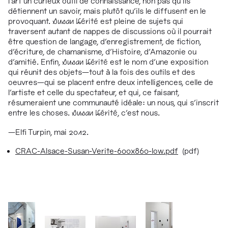
l’art un curieux outil de connaissance, non pas qu’ils
détiennent un savoir, mais plutôt qu’ils le diffusent en le
provoquant.
Susan Vérité
est pleine de sujets qui
traversent autant de nappes de discussions où il pourrait
être question de langage, d’enregistrement, de fiction,
d’écriture, de chamanisme, d’Histoire, d’Amazonie ou
d’amitié. Enfin,
Susan Vérité
est le nom d’une exposition
qui réunit des objets
—
tout à la fois des outils et des
oeuvres
—
qui se placent entre deux intelligences, celle de
l’artiste et celle du spectateur, et qui, ce faisant,
résumeraient une communauté idéale: un nous, qui s’inscrit
entre les choses.
Susan Vérité
, c’est nous.
—Elfi Turpin, mai 2012.
CRAC-Alsace-Susan-Verite-600x860-low.pdf
(pdf)
1/63