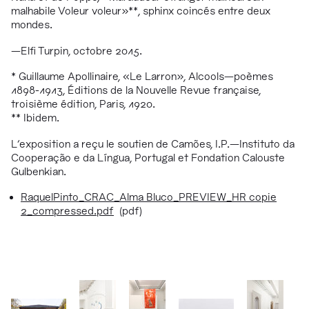
malhabile Voleur voleur»**, sphinx coincés entre deux
mondes.
—
Elfi Turpin, octobre 2015.
* Guillaume Apollinaire, «Le Larron», Alcools
—
poèmes
1898-1913, Éditions de la Nouvelle Revue française,
troisième édition, Paris, 1920.
** Ibidem.
L'exposition a reçu le soutien de Camões, I.P.
—
Instituto da
Cooperação e da Língua, Portugal et Fondation Calouste
Gulbenkian.
RaquelPinto_CRAC_Alma Bluco_PREVIEW_HR copie
2_compressed.pdf
(pdf)
1/77