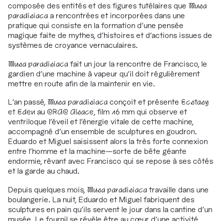
composée des entités et des figures tutélaires que
Musa
paradisiaca
a rencontrées et incorporées dans une
pratique qui consiste en la formation d’une pensée
magique faite de mythes, d’histoires et d’actions issues de
systèmes de croyance vernaculaires.
Musa paradisiaca
fait un jour la rencontre de Francisco, le
gardien d’une machine à vapeur qu’il doit régulièrement
mettre en route afin de la maintenir en vie.
L’an passé,
Musa paradisiaca
conçoit et présente
Ecstasy
et Eden
au
CRAC Alsace
, film 16 mm qui observe et
ventriloque l’éveil et l’énergie vitale de cette machine,
accompagné d’un ensemble de sculptures en goudron.
Eduardo et Miguel saisissent alors la très forte connexion
entre l’homme et la machine
—
sorte de bête géante
endormie, rêvant avec Francisco qui se repose à ses côtés
et la garde au chaud.
Depuis quelques mois,
Musa paradisiaca
travaille dans une
boulangerie. La nuit, Eduardo et Miguel fabriquent des
sculptures en pain qu’ils servent le jour dans la cantine d’un
musée. Le fournil se révèle être au cœur d’une activité