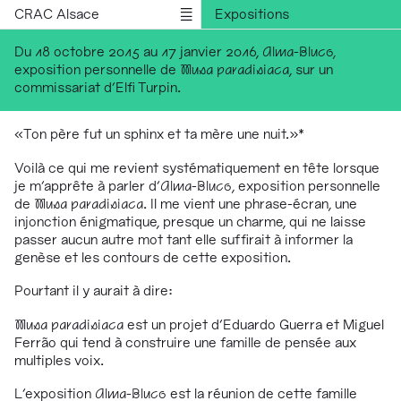
CRAC Alsace
Expositions
Rencontres
Du 18 octobre 2015 au 17 janvier 2016,
Alma-Bluco,
exposition personnelle de
Musa paradisiaca
, sur un
Médiations
commissariat d'Elfi Turpin.
Résidences
Publications
«Ton père fut un sphinx et ta mère une nuit.»*
Informations
Voilà ce qui me revient systématiquement en tête lorsque
je m’apprête à parler d’
Alma-Bluco
, exposition personnelle
English version
de
Musa paradisiaca
. Il me vient une phrase-écran, une
injonction énigmatique, presque un charme, qui ne laisse
passer aucun autre mot tant elle suffirait à informer la
genèse et les contours de cette exposition.
Pourtant il y aurait à dire:
Musa paradisiaca
est un projet d’Eduardo Guerra et Miguel
Ferrão qui tend à construire une famille de pensée aux
multiples voix.
L’exposition
Alma-Bluco
est la réunion de cette famille